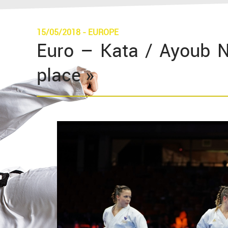
15/05/2018
-
EUROPE
Euro – Kata / Ayoub Ne
place »