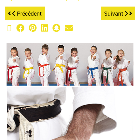
Précédent
Suivant
X (Twitter)
Facebook
Pinterest
LinkedIn
Snapchat
Email