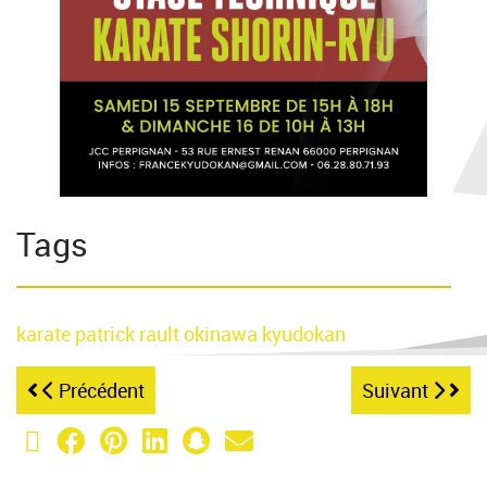
Tags
karate
patrick rault
okinawa
kyudokan
Précédent
Suivant
X (Twitter)
Facebook
Pinterest
LinkedIn
Snapchat
Email