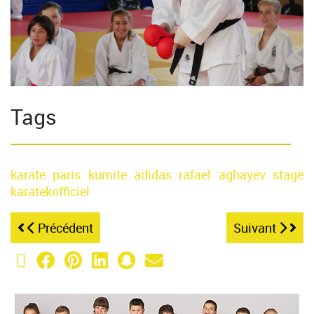
Tags
karate
paris
kumite
adidas
rafael aghayev
stage
karatekofficiel
Précédent
Suivant
X (Twitter)
Facebook
Pinterest
LinkedIn
Snapchat
Email