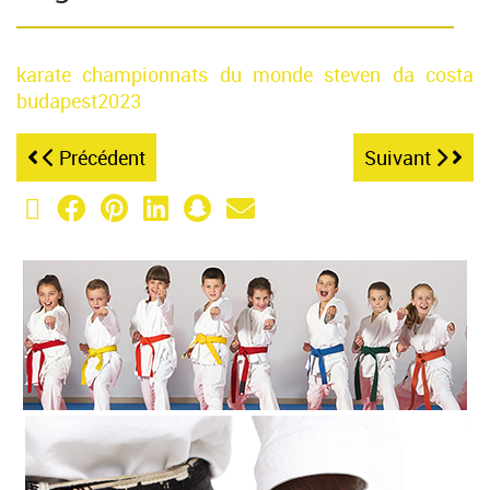
karate
championnats du monde
steven da costa
budapest2023
Précédent
Suivant
X (Twitter)
Facebook
Pinterest
LinkedIn
Snapchat
Email