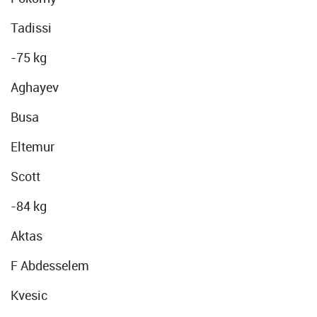
Tadissi
-75 kg
Aghayev
Busa
Eltemur
Scott
-84 kg
Aktas
F Abdesselem
Kvesic