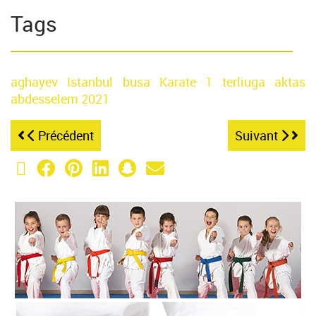
Tags
aghayev
Istanbul
busa
Karate 1
terliuga
aktas
abdesselem
2021
Précédent
Suivant
X (Twitter)
Facebook
Pinterest
LinkedIn
Snapchat
Email