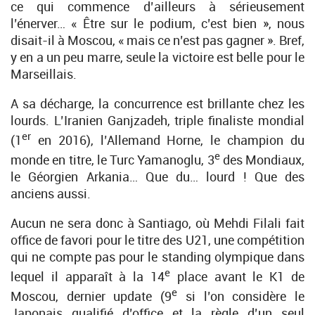
ce qui commence d’ailleurs à sérieusement
l’énerver… « Être sur le podium, c’est bien », nous
disait-il à Moscou, « mais ce n’est pas gagner ». Bref,
y en a un peu marre, seule la victoire est belle pour le
Marseillais.
A sa décharge, la concurrence est brillante chez les
lourds. L’Iranien Ganjzadeh, triple finaliste mondial
er
(1
en 2016), l’Allemand Horne, le champion du
e
monde en titre, le Turc Yamanoglu, 3
des Mondiaux,
le Géorgien Arkania… Que du… lourd ! Que des
anciens aussi.
Aucun ne sera donc à Santiago, où Mehdi Filali fait
office de favori pour le titre des U21, une compétition
qui ne compte pas pour le standing olympique dans
e
lequel il apparaît à la 14
place avant le K1 de
e
Moscou, dernier update (9
si l’on considère le
Japonais qualifié d’office et la règle d’un seul