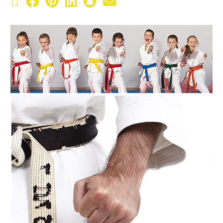
X (Twitter)
Facebook
Pinterest
LinkedIn
Snapchat
Email