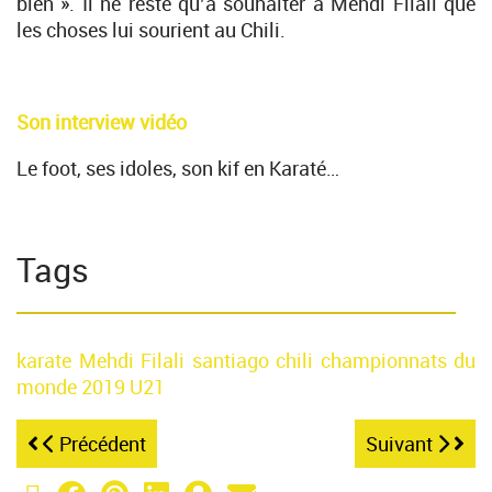
bien ». Il ne reste qu’à souhaiter à Mehdi Filali que
les choses lui sourient au Chili.
Son interview vidéo
Le foot, ses idoles, son kif en Karaté…
Tags
karate
Mehdi Filali
santiago
chili
championnats du
monde
2019
U21
Précédent
Suivant