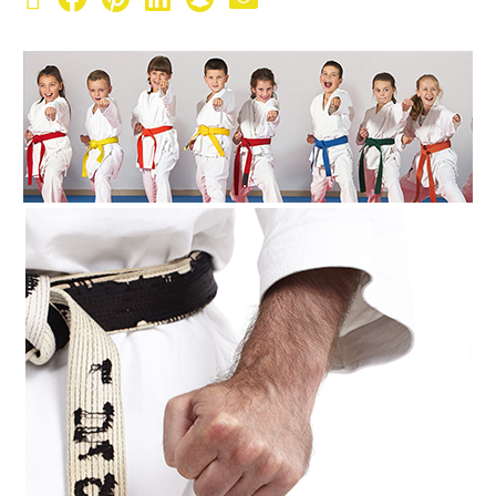
X (Twitter)
Facebook
Pinterest
LinkedIn
Snapchat
Email