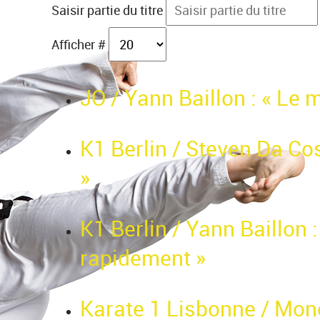
Saisir partie du titre
Afficher #
JO / Yann Baillon : « Le m
K1 Berlin / Steven Da Cost
»
K1 Berlin / Yann Baillon 
rapidement »
Karate 1 Lisbonne / Mone