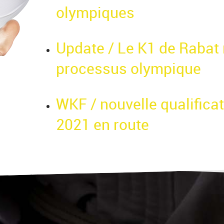
olympiques
Update / Le K1 de Rabat 
processus olympique
WKF / nouvelle qualifica
2021 en route