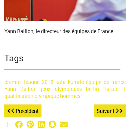
Yann Baillon, le directeur des équipes de France.
Tags
premier league
2018
kata
kumite
équipe de france
Yann Baillon
jeux olympiques
berlin
Karate 1
qualification olympique
hommes
Précédent
Suivant
X (Twitter)
Facebook
Pinterest
LinkedIn
Snapchat
Email