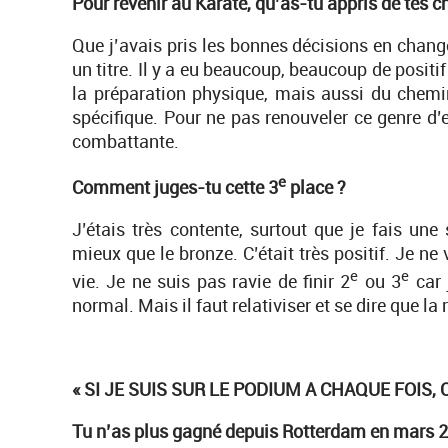
Pour revenir au Karaté, qu’as-tu appris de tes
Que j’avais pris les bonnes décisions en chang
un titre. Il y a eu beaucoup, beaucoup de posit
la préparation physique, mais aussi du chemi
spécifique. Pour ne pas renouveler ce genre d’er
combattante.
e
Comment juges-tu cette 3
place ?
J’étais très contente, surtout que je fais une
mieux que le bronze. C’était très positif. Je ne
e
e
vie. Je ne suis pas ravie de finir 2
ou 3
car 
normal. Mais il faut relativiser et se dire que la 
« SI JE SUIS SUR LE PODIUM A CHAQUE FOIS, 
Tu n’as plus gagné depuis Rotterdam en mars 20