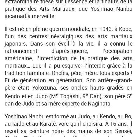
extraordinaire thèse sur l’essence et la finalité de la
pratique des Arts Martiaux, que Yoshinao Nanbu
incarnait à merveille.
Il est né en pleine guerre mondiale, en 1943, à Kobe,
l’un des centres névralgiques des arts martiaux
japonais. Dans son éveil à la vie, il a connu le
rationnement d’après-guerre, l’occupation
américaine, l’interdiction de la pratique des arts
martiaux… Lui, il a pu esquiver l’interdit grâce à la
tradition familiale. Oncles, père, mère, tous experts !
Et de génération en génération. Son arrière-grand-
père était Yokozuna, ses oncles hauts gradés en
e
e
e
Kendo et en Judo (M
Togashi, 9
Dan), son père 5
dan de Judo et sa mère experte de Naginata.
Yoshinao Nanbu est formé au Judo, au Kendo, au Bo,
au Iaïdo et au Karaté, voie qu’il choisira. A 16 ans, il
reçoit sa ceinture noire des mains de son Senseï,