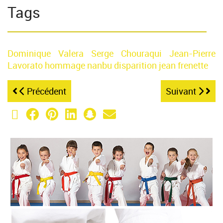
Tags
Dominique Valera
Serge Chouraqui
Jean-Pierre
Lavorato
hommage
nanbu
disparition
jean frenette
Précédent
Suivant
X (Twitter)
Facebook
Pinterest
LinkedIn
Snapchat
Email