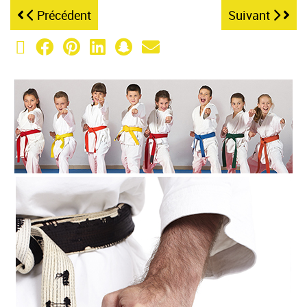
Précédent
Suivant
X (Twitter)
Facebook
Pinterest
LinkedIn
Snapchat
Email