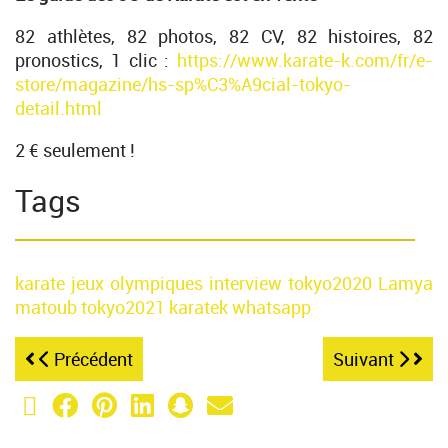
82 athlètes, 82 photos, 82 CV, 82 histoires, 82
pronostics, 1 clic :
https://www.karate-k.com/fr/e-
store/magazine/hs-sp%C3%A9cial-tokyo-
detail.html
2 € seulement !
Tags
karate
jeux olympiques
interview
tokyo2020
Lamya
matoub
tokyo2021
karatek
whatsapp
Précédent
Suivant
X (Twitter)
Facebook
Pinterest
LinkedIn
Snapchat
Email