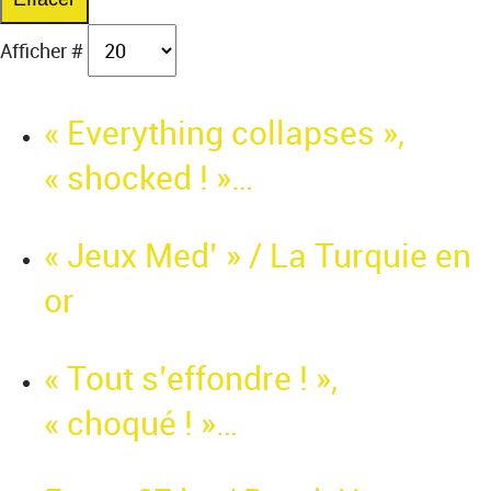
Afficher #
« Everything collapses »,
« shocked ! »…
« Jeux Med’ » / La Turquie en
or
« Tout s’effondre ! »,
« choqué ! »…