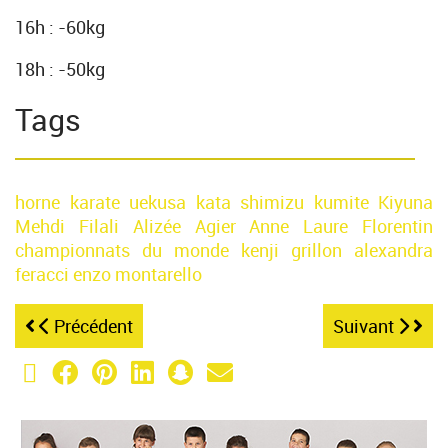
16h : -60kg
18h : -50kg
Tags
horne
karate
uekusa
kata
shimizu
kumite
Kiyuna
Mehdi Filali
Alizée Agier
Anne Laure Florentin
championnats du monde
kenji grillon
alexandra
feracci
enzo montarello
Précédent
Suivant
X (Twitter)
Facebook
Pinterest
LinkedIn
Snapchat
Email