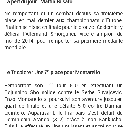
La perf du jour :
Mattia Busato
Ne remportant qu’un combat depuis sa troisième
place en mai dernier aux championnats d’Europe,
l’Italien se hisse en finale pour le bronze. Ce dernier y
défiera l’Allemand Smorguner, vice-champion du
monde 2014, pour remporter sa première médaille
mondiale.
e
Le Tricolore : Une 7
place pour Montarello
er
Remportant son 1
tour 5-0 en effectuant un
Gojushiho Sho solide contre le Serbe Suvajcevic,
Enzo Montarello a poursuivi son aventure jusqu’en
quart de finale et une défaite 5-0 contre Damian
Quintero. Auparavant, le Français s’est défait du
Dominicain Arango (3-2) grâce à son Kankusho.
Puis il a effectué un Unsu puissant et ancré pour se