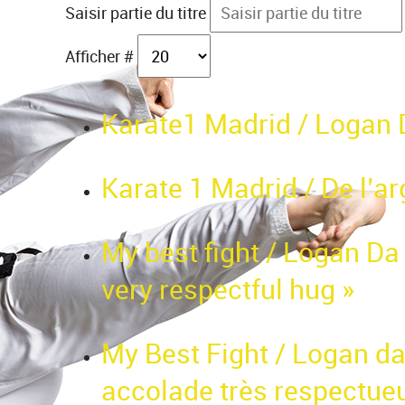
Saisir partie du titre
Afficher #
Karate1 Madrid / Logan D
Karate 1 Madrid / De l’a
My best fight / Logan Da
very respectful hug »
My Best Fight / Logan da
accolade très respectue