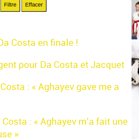
Filtre
Effacer
a Costa en finale !
rgent pour Da Costa et Jacquet
 Costa : « Aghayev gave me a
 Costa : « Aghayev m’a fait une
use »