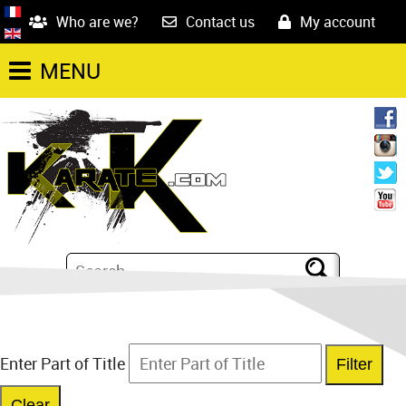
Who are we?
Contact us
My account
MENU
Enter Part of Title
Filter
Clear