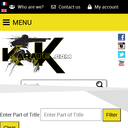
Who are we?
Contact us
My account
MENU
Enter Part of Title
Filter
Clear