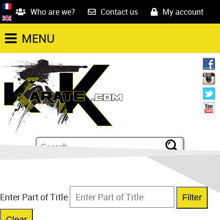
Who are we?
Contact us
My account
MENU
Enter Part of Title
Filter
Clear